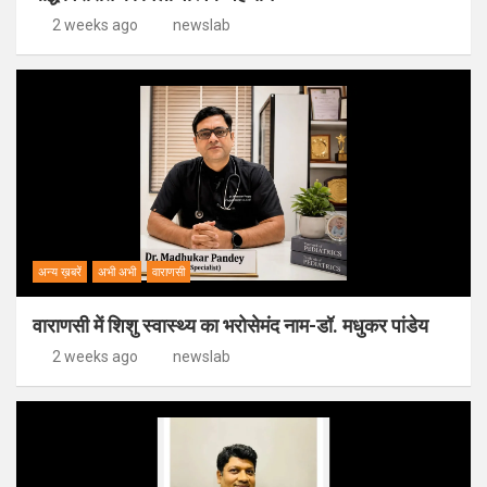
2 weeks ago
newslab
अन्य ख़बरें
अभी अभी
वाराणसी
वाराणसी में शिशु स्वास्थ्य का भरोसेमंद नाम-डॉ. मधुकर पांडेय
2 weeks ago
newslab