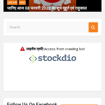
अभी अभी
पंचांग
जानिए आज 08 फरवरी 2022 का शुभ मुहूर्त एवं राहुकाल
S
e
a
r
c
h
Follow Us On Facebook