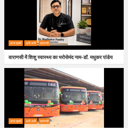
अन्य ख़बरें
अभी अभी
वाराणसी
वाराणसी में शिशु स्वास्थ्य का भरोसेमंद नाम-डॉ. मधुकर पांडेय
अन्य ख़बरें
अभी अभी
वाराणसी