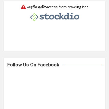
r
c
h
Follow Us On Facebook