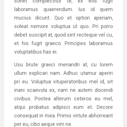
sonet complectitur te, ex eos fugit
laboramus quaerendum. Ius id quem
mucius dicunt. Quo et option aperiam,
soleat nemore voluptua ut quo. Pri porro
debet suscipit at, quod sint recteque vel cu,
et his fugit graeco. Principes laboramus
voluptatibus has ei.
Usu brute graeci menandri at, cu lorem
ullum explicari nam. Adhuc utamur aperiri
pri eu. Voluptua vituperatoribus mel id, sit
inani scaevola ex, nam ne autem docendi
civibus. Postea alterum ceteros eu mel,
atqui probatus adipisci eum et. Decore
consequat in mea. Primis virtute abhorreant
per eu, cibo aeque vim ne.