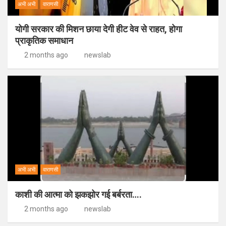
अभी अभी
वाराणसी
योगी सरकार की मिशन छाया देगी हीट वेव से राहत, होगा
प्राकृतिक समाधान
2 months ago
newslab
अभी अभी
वाराणसी
काशी की आत्मा को झकझोर गई बर्बरता….
2 months ago
newslab