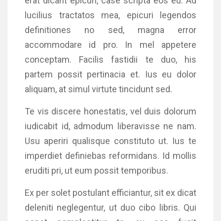
erat dicant epicuri, case scripta eos eu. Ad
lucilius tractatos mea, epicuri legendos
definitiones no sed, magna error
accommodare id pro. In mel appetere
conceptam. Facilis fastidii te duo, his
partem possit pertinacia et. Ius eu dolor
aliquam, at simul virtute tincidunt sed.
Te vis discere honestatis, vel duis dolorum
iudicabit id, admodum liberavisse ne nam.
Usu aperiri qualisque constituto ut. Ius te
imperdiet definiebas reformidans. Id mollis
eruditi pri, ut eum possit temporibus.
Ex per solet postulant efficiantur, sit ex dicat
deleniti neglegentur, ut duo cibo libris. Qui