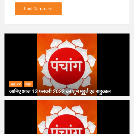
अभी अभी
पंचांग
जानिए आज 13 फरवरी 2022 का शुभ मुहूर्त एवं राहुकाल