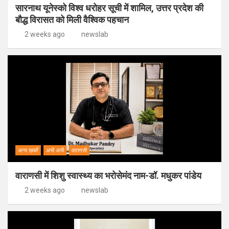
सारनाथ यूनेस्को विश्व धरोहर सूची में शामिल, उत्तर प्रदेश की
बौद्ध विरासत को मिली वैश्विक पहचान
2 weeks ago
newslab
अन्य ख़बरें
अभी अभी
वाराणसी
वाराणसी में शिशु स्वास्थ्य का भरोसेमंद नाम-डॉ. मधुकर पांडेय
2 weeks ago
newslab