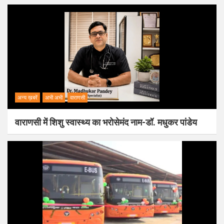
अन्य ख़बरें
अभी अभी
वाराणसी
वाराणसी में शिशु स्वास्थ्य का भरोसेमंद नाम-डॉ. मधुकर पांडेय