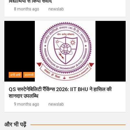
विद्यार्थियों से किया संवाद
8 months ago
newslab
अभी अभी
वाराणसी
QS सस्टेनेबिलिटी रैंकिंग्स 2026: IIT BHU ने हासिल की
शानदार उपलब्धि
9 months ago
newslab
और भी पढ़ें