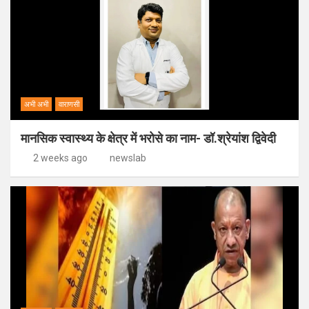
अभी अभी
वाराणसी
मानसिक स्वास्थ्य के क्षेत्र में भरोसे का नाम- डॉ.श्रेयांश द्विवेदी
2 weeks ago
newslab