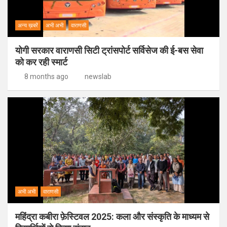
अन्य ख़बरें
अभी अभी
वाराणसी
योगी सरकार वाराणसी सिटी ट्रांसपोर्ट सर्विसेज की ई-बस सेवा
को कर रही स्मार्ट
8 months ago
newslab
अभी अभी
वाराणसी
महिंद्रा कबीरा फ़ेस्टिवल 2025: कला और संस्कृति के माध्यम से