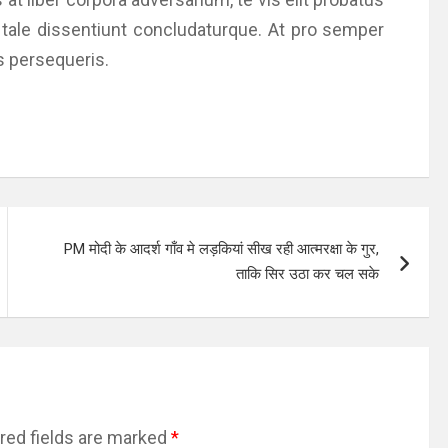
 tale dissentiunt concludaturque. At pro semper
s persequeris.
PM मोदी के आदर्श गाँव मे लड़कियां सीख रही आत्मरक्षा के गुर,
ताकि सिर उठा कर चल सके
red fields are marked
*