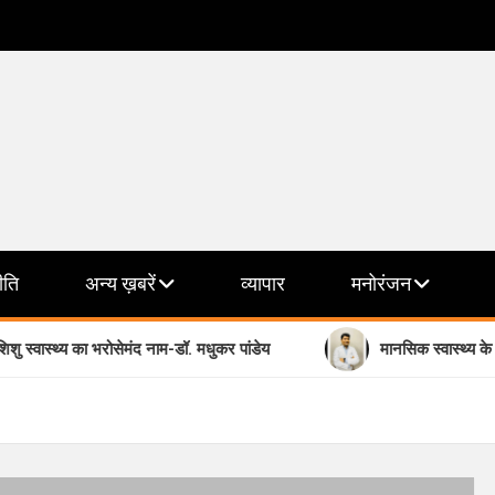
ीति
अन्य ख़बरें
व्यापार
मनोरंजन
्थ्य का भरोसेमंद नाम-डॉ. मधुकर पांडेय
मानसिक स्वास्थ्य के क्षेत्र में भ