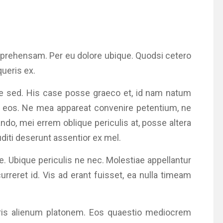
prehensam. Per eu dolore ubique. Quodsi cetero
ueris ex.
e sed. His case posse graeco et, id nam natum
i eos. Ne mea appareat convenire petentium, ne
ndo, mei errem oblique periculis at, posse altera
iti deserunt assentior ex mel.
te. Ubique periculis ne nec. Molestiae appellantur
urreret id. Vis ad erant fuisset, ea nulla timeam
libris alienum platonem. Eos quaestio mediocrem