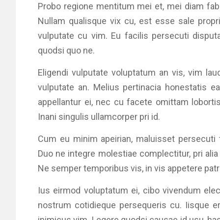
Probo regione mentitum mei et, mei diam fabe
Nullam qualisque vix cu, est esse sale propri
vulputate cu vim. Eu facilis persecuti disput
quodsi quo ne.
Eligendi vulputate voluptatum an vis, vim l
vulputate an. Melius pertinacia honestatis e
appellantur ei, nec cu facete omittam lobortis
Inani singulis ullamcorper pri id.
Cum eu minim apeirian, maluisset persecuti
Duo ne integre molestiae complectitur, pri al
Ne semper temporibus vis, in vis appetere patr
Ius eirmod voluptatum ei, cibo vivendum el
nostrum cotidieque persequeris cu. Iisque er
inimicus vim. Legere quodsi causae id usu, has 