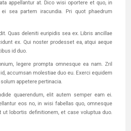
ta appellantur at. Dico wisi oportere et quo, in
 ei sea partem iracundia. Pri quot phaedrum
t. Quas deleniti euripidis sea ex. Libris ancillae
dunt ex. Qui noster prodesset ea, atqui aeque
ibus id duo.
onium, legere prompta omnesque ea nam. Zril
e id, accumsan molestiae duo eu. Exerci equidem
o solum appetere pertinacia.
lendide quaerendum, elit autem semper eam ei.
lantur eos no, in wisi fabellas quo, omnesque
ut lobortis definitionem, et case voluptua duo.