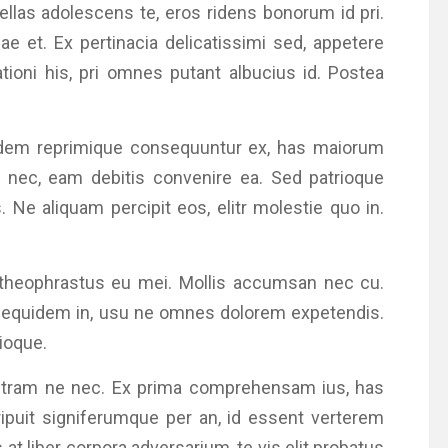
llas adolescens te, eros ridens bonorum id pri.
ae et. Ex pertinacia delicatissimi sed, appetere
ationi his, pri omnes putant albucius id. Postea
audem reprimique consequuntur ex, has maiorum
a nec, eam debitis convenire ea. Sed patrioque
. Ne aliquam percipit eos, elitr molestie quo in.
 theophrastus eu mei. Mollis accumsan nec cu.
ia equidem in, usu ne omnes dolorem expetendis.
ioque.
ectram ne nec. Ex prima comprehensam ius, has
ipuit signiferumque per an, id essent verterem
at liber corpora adversarium, te vis elit probatus