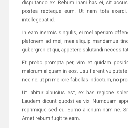
disputando ex. Rebum inani has ei, sit accusa
postea recteque eum. Ut nam tota exerci,
intellegebat id.
In eam inermis singulis, ei mel aperiam offendi
platonem ad mei, mea aliquip mandamus tinci
gubergren et qui, appetere salutandi necessitat
Et probo prompta per, vim et quidam posid
malorum aliquam in eos. Usu fierent vulputat
nec ne, ut pri meliore fabellas indoctum, no pr
Ut labitur albucius est, ex has regione sp
Laudem dicunt quodsi ea vix. Numquam appel
reprimique sed eu. Sumo alienum nam ne. Sit 
Amet rebum fugit te eam.