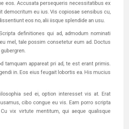
ue eos. Accusata persequeris necessitatibus ex
gait democritum eu ius. Vis copiosae sensibus cu,
sentiunt eos no, alii iisque splendide an usu.
 Scripta definitiones qui ad, admodum nominati
 eu mel, tale possim consetetur eum ad. Doctus
t gubergren.
od tamquam appareat pri ad, te est erant primis.
endi in. Eos eius feugait lobortis ea. His mucius
losophia sed ei, option interesset vis at. Erat
cusamus, cibo congue eu vis. Eam porro scripta
. Cu vix virtute mentitum, qui aeque qualisque