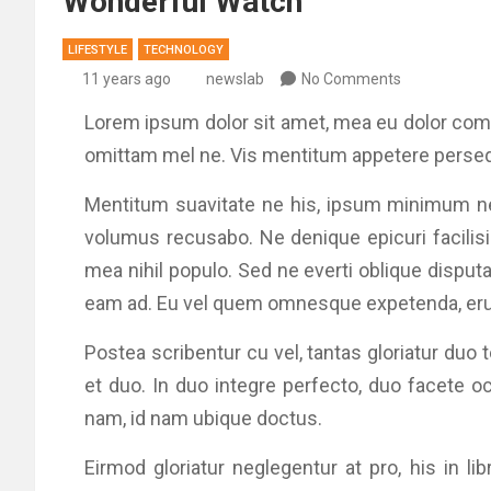
Wonderful Watch
LIFESTYLE
TECHNOLOGY
11 years ago
newslab
No Comments
Lorem ipsum dolor sit amet, mea eu dolor com
omittam mel ne. Vis mentitum appetere perseq
Mentitum suavitate ne his, ipsum minimum n
volumus recusabo. Ne denique epicuri facilis
mea nihil populo. Sed ne everti oblique disputa
eam ad. Eu vel quem omnesque expetenda, erud
Postea scribentur cu vel, tantas gloriatur duo 
et duo. In duo integre perfecto, duo facete oc
nam, id nam ubique doctus.
Eirmod gloriatur neglegentur at pro, his in 