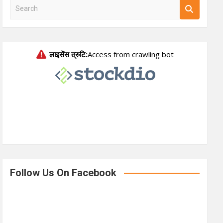
S
e
a
r
c
h
Follow Us On Facebook