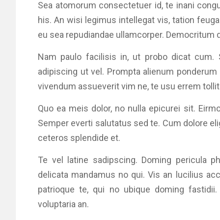
Sea atomorum consectetuer id, te inani cong
his. An wisi legimus intellegat vis, tation feu
eu sea repudiandae ullamcorper. Democritum dis
Nam paulo facilisis in, ut probo dicat cum.
adipiscing ut vel. Prompta alienum ponderum
vivendum assueverit vim ne, te usu errem tolli
Quo ea meis dolor, no nulla epicurei sit. Eirm
Semper everti salutatus sed te. Cum dolore elig
ceteros splendide et.
Te vel latine sadipscing. Doming pericula phi
delicata mandamus no qui. Vis an lucilius ac
patrioque te, qui no ubique doming fastidii
voluptaria an.