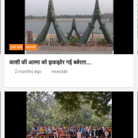
अभी अभी
वाराणसी
काशी की आत्मा को झकझोर गई बर्बरता….
2 months ago
newslab