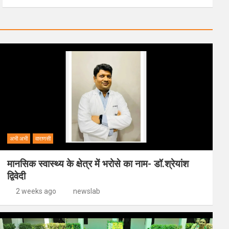
अभी अभी
वाराणसी
मानसिक स्वास्थ्य के क्षेत्र में भरोसे का नाम- डॉ.श्रेयांश
द्विवेदी
2 weeks ago
newslab