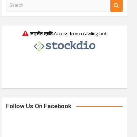
S
e
a
r
c
h
Follow Us On Facebook