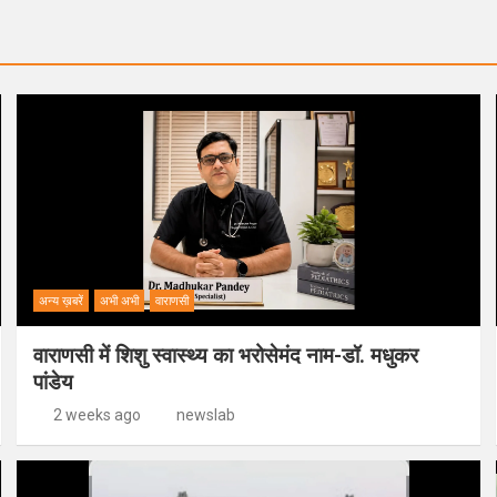
अन्य ख़बरें
अभी अभी
वाराणसी
वाराणसी में शिशु स्वास्थ्य का भरोसेमंद नाम-डॉ. मधुकर
पांडेय
2 weeks ago
newslab