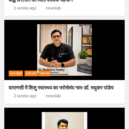
2 weeks ago
newslab
अन्य ख़बरें
अभी अभी
वाराणसी
वाराणसी में शिशु स्वास्थ्य का भरोसेमंद नाम-डॉ. मधुकर पांडेय
2 weeks ago
newslab