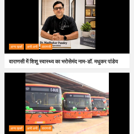
अन्य ख़बरें
अभी अभी
वाराणसी
वाराणसी में शिशु स्वास्थ्य का भरोसेमंद नाम-डॉ. मधुकर पांडेय
अन्य ख़बरें
अभी अभी
वाराणसी