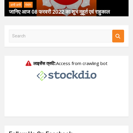
अभी अभी
पंचांग
जानिए आज 08 फरवरी 2022 का शुभ मुहूर्त एवं राहुकाल
S
e
a
r
c
h