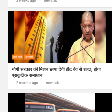
2 weeks ago
newslab
अभी अभी
वाराणसी
योगी सरकार की मिशन छाया देगी हीट वेव से राहत, होगा
प्राकृतिक समाधान
2 months ago
newslab