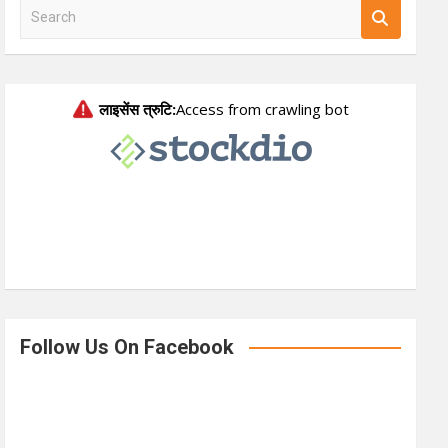
S
e
a
r
c
h
Follow Us On Facebook