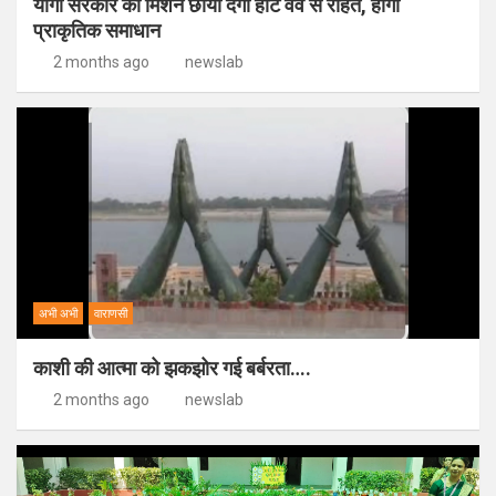
योगी सरकार की मिशन छाया देगी हीट वेव से राहत, होगा
प्राकृतिक समाधान
2 months ago
newslab
अभी अभी
वाराणसी
काशी की आत्मा को झकझोर गई बर्बरता….
2 months ago
newslab