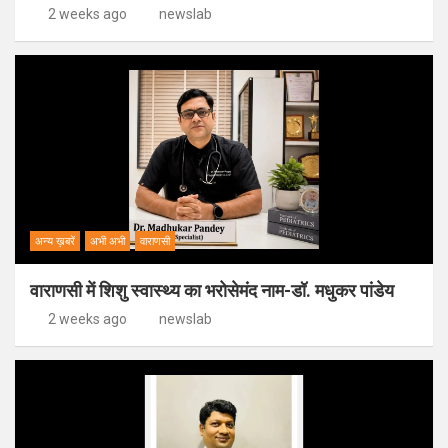
2 weeks ago
newslab
अन्य ख़बरें
अभी अभी
वाराणसी
वाराणसी में शिशु स्वास्थ्य का भरोसेमंद नाम-डॉ. मधुकर पांडेय
2 weeks ago
newslab