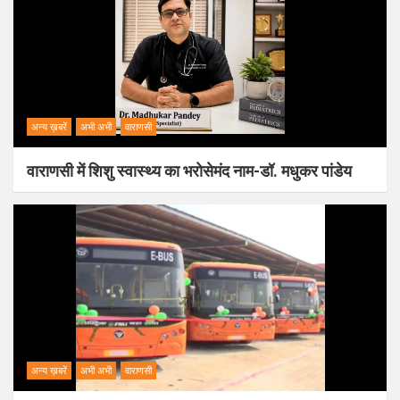
अन्य ख़बरें
अभी अभी
वाराणसी
वाराणसी में शिशु स्वास्थ्य का भरोसेमंद नाम-डॉ. मधुकर पांडेय
अन्य ख़बरें
अभी अभी
वाराणसी