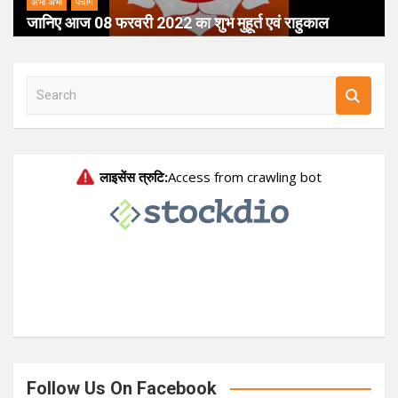
अभी अभी
पंचांग
जानिए आज 08 फरवरी 2022 का शुभ मुहूर्त एवं राहुकाल
S
e
a
r
c
h
Follow Us On Facebook