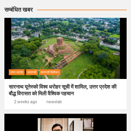
सम्बंधित खबर
उत्तर प्रदेश
वाराणसी
वाराणसी डिवीजन
सारनाथ यूनेस्को विश्व धरोहर सूची में शामिल, उत्तर प्रदेश की
बौद्ध विरासत को मिली वैश्विक पहचान
2 weeks ago
newslab