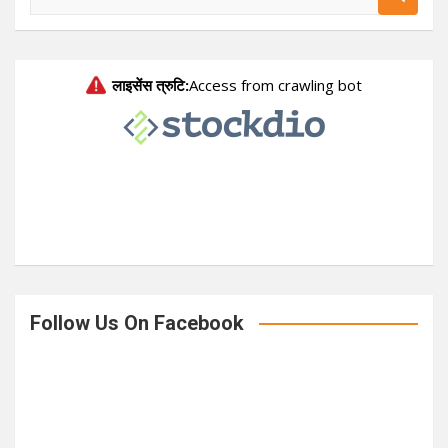
e
a
r
c
h
Follow Us On Facebook