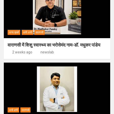
अन्य ख़बरें
अभी अभी
वाराणसी
वाराणसी में शिशु स्वास्थ्य का भरोसेमंद नाम-डॉ. मधुकर पांडेय
2 weeks ago
newslab
अभी अभी
वाराणसी