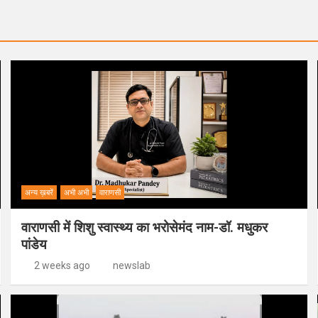
अन्य ख़बरें
अभी अभी
वाराणसी
वाराणसी में शिशु स्वास्थ्य का भरोसेमंद नाम-डॉ. मधुकर
पांडेय
2 weeks ago
newslab