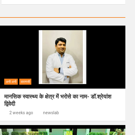
अभी अभी
वाराणसी
मानसिक स्वास्थ्य के क्षेत्र में भरोसे का नाम- डॉ.श्रेयांश
द्विवेदी
2 weeks ago
newslab