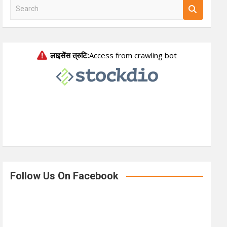
S
e
a
r
c
h
Follow Us On Facebook