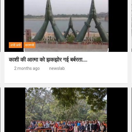
अभी अभी
वाराणसी
काशी की आत्मा को झकझोर गई बर्बरता….
2 months ago
newslab