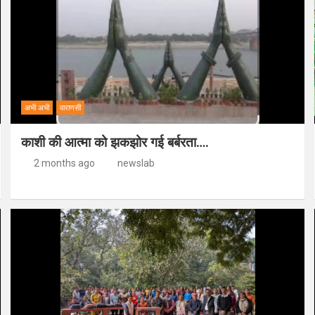
अभी अभी
वाराणसी
काशी की आत्मा को झकझोर गई बर्बरता….
2 months ago
newslab