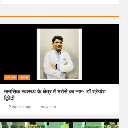
अभी अभी
वाराणसी
मानसिक स्वास्थ्य के क्षेत्र में भरोसे का नाम- डॉ.श्रेयांश
द्विवेदी
2 weeks ago
newslab