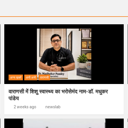
अन्य ख़बरें
अभी अभी
वाराणसी
वाराणसी में शिशु स्वास्थ्य का भरोसेमंद नाम-डॉ. मधुकर
पांडेय
2 weeks ago
newslab