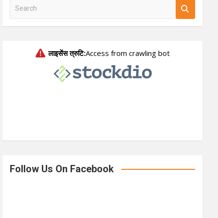
S
e
a
r
c
h
Follow Us On Facebook