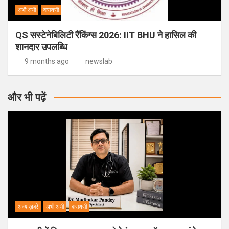
अभी अभी
वाराणसी
QS सस्टेनेबिलिटी रैंकिंग्स 2026: IIT BHU ने हासिल की
शानदार उपलब्धि
9 months ago
newslab
और भी पढ़ें
अन्य ख़बरें
अभी अभी
वाराणसी